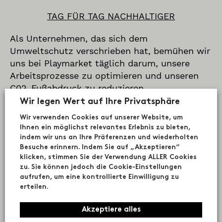
TAG FÜR TAG NACHHALTIGER
Als Unternehmen, das sich dem
Umweltschutz verschrieben hat, bemühen wir
uns bei Playmarket täglich darum, unsere
Arbeitsprozesse zu optimieren und unseren
C02-Fußabdruck zu reduzieren.
Wir legen Wert auf Ihre Privatsphäre
Unsere Produkte wurden für eine lange
Wir verwenden Cookies auf unserer Website, um
Lebensdauer entwickelt. Die Qualität der
Ihnen ein möglichst relevantes Erlebnis zu bieten,
verwendeten Materialien garantiert große
indem wir uns an Ihre Präferenzen und wiederholten
Widerstandskraft und Haltbarkeit.
Besuche erinnern. Indem Sie auf „Akzeptieren“
Wir liefern Ersatzteile, um die Lebensdauer
klicken, stimmen Sie der Verwendung ALLER Cookies
zu. Sie können jedoch die Cookie-Einstellungen
unserer Produkte zu verlängern.
aufrufen, um eine kontrollierte Einwilligung zu
2022 verwenden wir ein RPET-Gewebe, das
erteilen.
aus recycelten Kunststoffflaschen
hergestellt wird.
Akzeptiere alles
Wir verwenden biologisch abbaubare