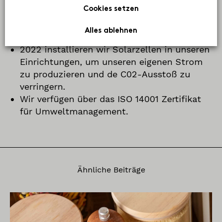
Cookies setzen
Taschen mit dem Ziel, Kunststoffe bei der
Verpackung zu reduzieren und bis Ende
Alles ablehnen
2022 komplett darauf zu verzichten.
2022 installieren wir Solarzellen in unseren
Einrichtungen, um unseren eigenen Strom
zu produzieren und de C02-Ausstoß zu
verringern.
Wir verfügen über das ISO 14001 Zertifikat
für Umweltmanagement.
Ähnliche Beiträge